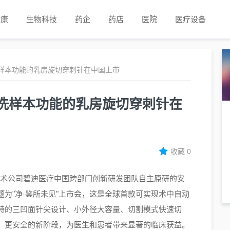
健康
生物科技
药企
药店
医院
医疗设备
样本功能的乳房旋切穿刺针在中国上市
洗样本功能的乳房旋切穿刺针在
收藏
0
医疗技术公司碧迪医疗中国跨部门创新研发团队自主原研的安
为"净·鉴所未见"上市会，这是全球首款可实现术中自动
特的三凹面针尖设计、小外径大容量、切割模式快速切
、更安全的新阶段，为医生和患者带来显著的临床获益。