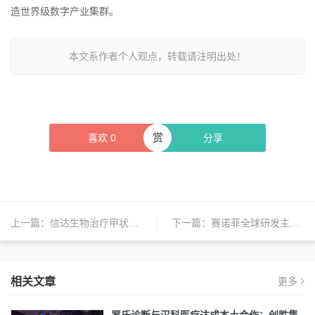
造世界级数字产业集群。
本文系作者个人观点，转载请注明出处！
赏
喜欢
0
分享
上一篇：
信达生物治疗甲状腺相关眼病的临床试验进入新阶段
下一篇：
赛诺菲全球研发主管John Reed离职，2023年公司将重点布局这些产品管线
相关文章
更多
罗氏诊断与汉科医疗达成本土合作；创胜集