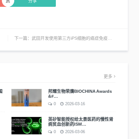
赏
分享
下一篇：
武田开发使用第三方iPS细胞的癌症免疫疗法
更多
国
邦耀生物荣膺BIOCHINA Awards
&#…
0
2026-03-16
英矽智能授权给太景医药的慢性肾
病贫血创新药ISM…
0
2026-03-06