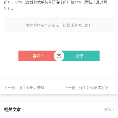
组），13%（度伐利尤单抗单药治疗组）和37%（索拉非尼对照
组）。
本文系作者个人观点，转载请注明出处！
赏
喜欢
0
分享
上一篇：
强生退出，安进、赛诺菲继续跟进，罕见病药企Horizon交易规模或超过200亿美元
下一篇：
强生公司证实将不打算继续竞购Horizon Therapeutics
相关文章
更多