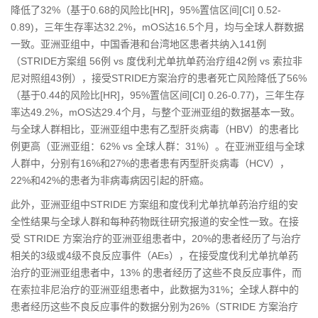
降低了32%（基于0.68的风险比[HR]，95%置信区间[CI] 0.52-
0.89)，三年生存率达32.2%，mOS达16.5个月，均与全球人群数据
一致。亚洲亚组中，中国香港和台湾地区患者共纳入141例
（STRIDE方案组 56例 vs 度伐利尤单抗单药治疗组42例 vs 索拉非
尼对照组43例），接受STRIDE方案治疗的患者死亡风险降低了56%
（基于0.44的风险比[HR]，95%置信区间[CI] 0.26-0.77)，三年生存
率达49.2%，mOS达29.4个月，与整个亚洲亚组的数据基本一致。
与全球人群相比，亚洲亚组中患有乙型肝炎病毒（HBV）的患者比
例更高（亚洲亚组：62% vs 全球人群：31%）。在亚洲亚组与全球
人群中，分别有16%和27%的患者患有丙型肝炎病毒（HCV），
22%和42%的患者为非病毒病因引起的肝癌。
此外，亚洲亚组中STRIDE 方案组和度伐利尤单抗单药治疗组的安
全性结果与全球人群和每种药物既往研究报道的安全性一致。在接
受 STRIDE 方案治疗的亚洲亚组患者中，20%的患者经历了与治疗
相关的3级或4级不良反应事件（AEs），在接受度伐利尤单抗单药
治疗的亚洲亚组患者中，13% 的患者经历了这些不良反应事件，而
在索拉非尼治疗的亚洲亚组患者中，此数据为31%；全球人群中的
患者经历这些不良反应事件的数据分别为26%（STRIDE 方案治疗