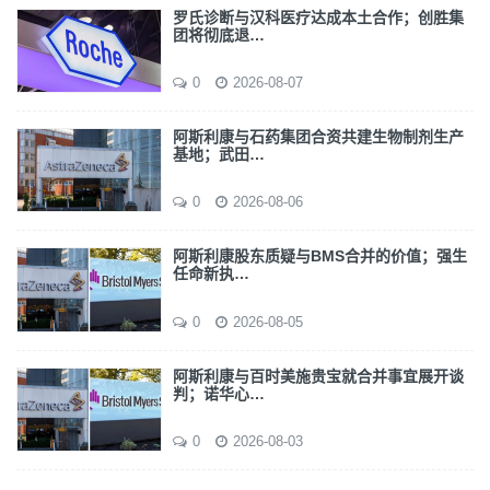
罗氏诊断与汉科医疗达成本土合作；创胜集
团将彻底退…
0
2026-08-07
阿斯利康与石药集团合资共建生物制剂生产
基地；武田…
0
2026-08-06
阿斯利康股东质疑与BMS合并的价值；强生
任命新执…
0
2026-08-05
阿斯利康与百时美施贵宝就合并事宜展开谈
判；诺华心…
0
2026-08-03