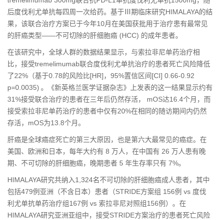
后度伐利尤单抗每四周一次给药。基于Ⅲ期临床研究HIMALAYA的结
果，该联合治疗方案已于今年10月在美国获批用于治疗患有最常见
的肝癌类型——不可切除的肝细胞癌 (HCC) 的成年患者。
在该研究中，全球人群的数据结果显示，与索拉非尼单药治疗相
比，接受tremelimumab联合度伐利尤单抗治疗的患者死亡风险降低
了22%（基于0.78的风险比[HR]，95%置信区间[CI] 0.66-0.92
p=0.0035)
。《新英格兰医学证据杂志》上发表的这一结果显示约有
31%接受联合治疗的患者在三年后仍然存活， mOS达16.4个月，而
接受索拉非尼单药治疗的患者中仅有20%在相同的随访期间内仍然
存活，mOS为13.8个月。
肝癌是全球癌症死亡的第三大原因，也是第六大最常见的癌症。在
美国、欧洲和日本，每年大约有 8 万人，在中国有 26 万人患有晚
期、不可切除的肝细胞癌，晚期患者 5 年生存率只有 7%。
HIMALAYA研究共纳入1,324名不可切除的肝细胞癌成人患者，其中
包括479例亚洲（不含日本）患者（STRIDE方案组 156例 vs 度伐
利尤单抗单药治疗组167例 vs 索拉非尼对照组156例）。在
HIMALAYA研究亚洲亚组中，接受STRIDE方案治疗的患者死亡风险