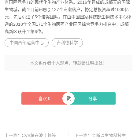
有国际竞争力的现代化生物产业体系。2016年建成的成都天府国际
生物城，截至目前已吸引127个专案落户，协定总投资超过1000亿
元，先后引进了5个诺奖团队。在由中国国家科技部生物技术中心评
选的2018年全国171个生物医药产业园区综合竞争力排名中，成都
高新区跃升至第6位。
中国西部运营中心
吉利德科学
本文系作者个人观点，转载请注明出处！
赏
喜欢
0
分享
上一篇：
CVS将在波士顿等地开设健康中心HealthHUBS
下一篇：
金斯瑞生物科技生物药研发生产中心正式投产