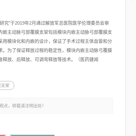
究”于2019年2月通过解放军总医院医学伦理委员会审
内嵌主动脉弓部覆膜支架包括模块内嵌主动脉弓部覆膜支
采用模块化和内嵌的设计，保证了手术过程主体血管和分
求。为了保证释放过程的稳定性，模块内嵌主动脉弓覆膜
准释放、后释放、可调弯释放等技术。（医药健闻
膜支架
观点，转载请注明出处！