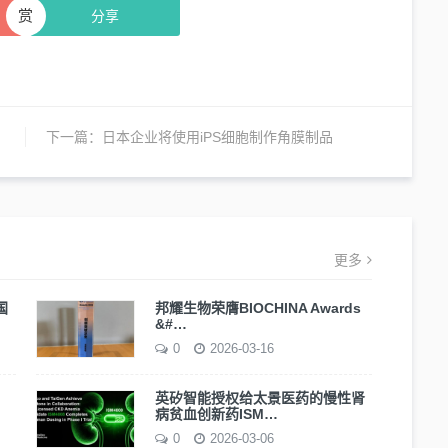
赏
分享
下一篇：
日本企业将使用iPS细胞制作角膜制品
更多
国
邦耀生物荣膺BIOCHINA Awards
&#…
0
2026-03-16
英矽智能授权给太景医药的慢性肾
病贫血创新药ISM…
0
2026-03-06