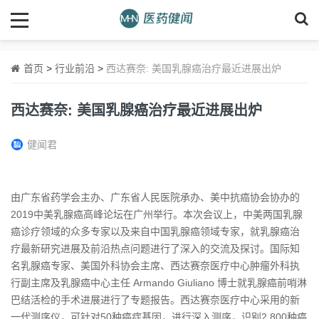
首页
>
行业前沿
>
西达赛奈: 美国乳腺癌治疗最近进展出炉
西达赛奈: 美国乳腺癌治疗最近进展出炉
健闻君
由广东省药学会主办、广东省人民医院承办、美中抗癌协会协办的
2019中美乳腺癌高峰论坛在广州举行。本次会议上，中美两国乳腺
癌诊疗领域的众多专家以及来自中国乳腺癌领域专家，就乳腺癌治
疗最新研究进展及前沿热点问题进行了深入的交流及探讨。国际知
名乳腺癌专家、美国外科协会主席、西达赛奈医疗中心肿瘤外科执
行副主席及乳腺癌中心主任 Armando Giuliano 博士就乳腺癌前哨淋
巴结活检的手术进展进行了专题报告。西达赛奈医疗中心采用的新
一代测序仪，可针对50种癌症基因，进行深入测序，识别2,800种癌