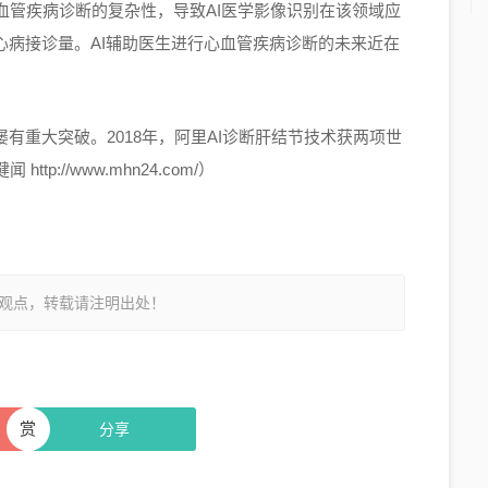
血管疾病诊断的复杂性，导致AI医学影像识别在该领域应
心病接诊量。AI辅助医生进行心血管疾病诊断的未来近在
有重大突破。2018年，阿里AI诊断肝结节技术获两项世
://www.mhn24.com/）
观点，转载请注明出处！
赏
分享