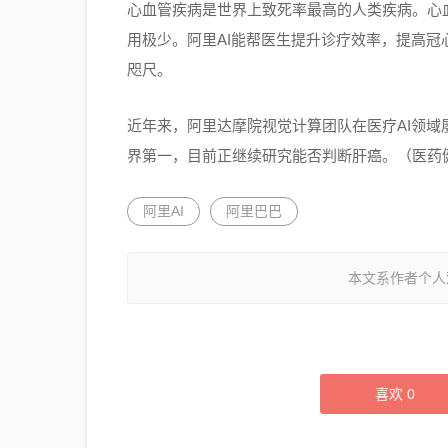
心血管疾病是世界上致死率最高的人类疾病。心
用极少。阿里AI能帮医生提升诊疗效率，提高冠
咫尺。
近年来，阿里达摩院视觉计算团队在医疗AI领域屡
界第一，目前正继续研究能否判断肝癌。（医药健闻 http
阿里AI
阿里巴巴
本文系作者个人
喜欢
0