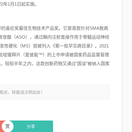
2年1月1日起实施。
称的盖伦奖最佳生物技术产品奖。它是首款针对SMA致病
核苷酸（ASO），通过鞘内注射直接作用于脊髓运动神经
多发性硬化（MS）
就被列入《第一批罕见病目录》。2021
氨吡啶缓释片（复彼能™）的上市申请被国家药品监督管理
录
。短短半年之内，这款创新药物又通过
“
国谈
”
被纳入国家
观点，转载请注明出处！
赏
分享