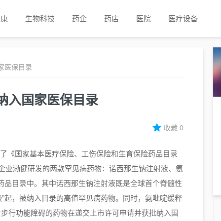
健康
生物科技
药企
药店
医院
医疗设备
家医保目录
纳入国家医保目录
收藏
0
式发布了《国家基本医疗保险、工伤保险和生育保险药品目录
企业渤健研发的
两款罕见病药物
：诺西那生钠注射液、氨
药品目录中。其中诺西那生钠注射液既
是全球首个脊
髓性
谈”起，
被
纳入目录的高值罕见病药物。同时，氨吡啶缓释
者步行功能障碍的药物在递交上市许可申请并获批纳入国