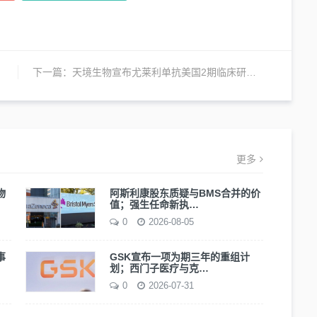
下一篇：
天境生物宣布尤莱利单抗美国2期临床研究完成首例两名患者给药
更多
物
阿斯利康股东质疑与BMS合并的价
值；强生任命新执…
0
2026-08-05
事
GSK宣布一项为期三年的重组计
划；西门子医疗与克…
0
2026-07-31