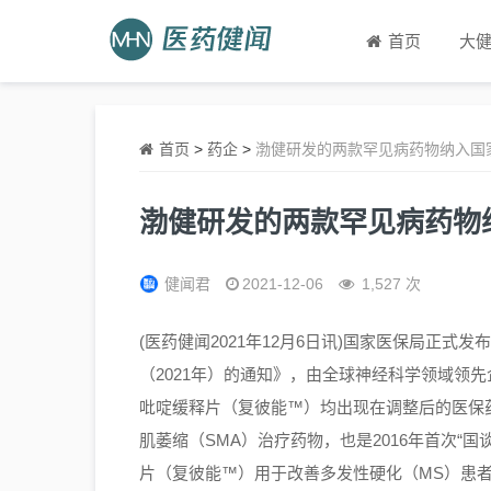
首页
大
首页
>
药企
>
渤健研发的两款罕见病药物纳入国
渤健研发的两款罕见病药物
健闻君
2021-12-06
1,527 次
(医药健闻2021年12月6日讯)国家医保局正
（2021年）的通知》，
由全球神经科学领域领先
吡啶缓释片（复彼能™）均出现在调整后的医保
肌萎缩（SMA）治疗药物，也是2016年首次“国
片（复彼能™）
用于改
善多发性硬化（MS）
患