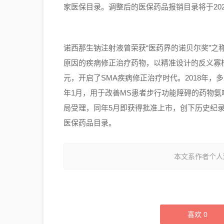
家医保目录。
调整后的医保药品报销目录将于202
诺西那生钠注射液曾荣获“医药界的诺贝尔奖”之
原因的疾病修正治疗药物，以精准设计的反义寡
元，开启了SMA疾病修正治疗时代。
2018年，
年1月，用于改善MS患者步行功能障碍的药物
局受理，同年5月即获得批准上市，创下历史
纪
医保药品目录
。
本文系作者个人
喜欢
0