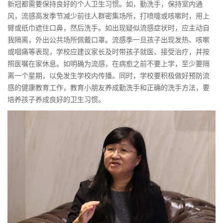
新冠都需要保持良好的个人卫生习惯。如，勤洗手，保持室内通
风，流感高发季节减少前往人群密集场所，打喷嚏或咳嗽时，用上
臂或纸巾遮住口鼻，然后洗手。如出现疑似流感症状时，应主动自
我隔离，外出公共场所佩戴口罩。流感季一旦孩子出现发热、咳嗽
或咽痛等表现，学校应建议家长及时带孩子就医、接受治疗，并按
照医嘱在家休息。如明确为流感，在病愈之前不要上学，至少要隔
离一个星期，以免发生学校内传播。同时，学校要积极做好预防流
感的健康教育工作，教育小朋友养成勤洗手和正确的洗手方法，要
培养孩子养成良好的卫生习惯。