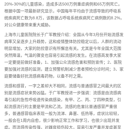
20%-30%的儿童感染，造成多达500万例重症病例和65万例死亡。
根据中国一项最新研究显示，中国每年平均由于流感导致的呼吸系
统疾病死亡数为8.8万，该数据占呼吸系统疾病死亡病例数的8.2%，
对公众健康带来重大威胁。
上海市儿童医院院长于广军教授介绍：全国从今年3月份开始流感发
病率又呈逐步上升趋势，这和疫情整体防控稳定以后，人群的流动
明显增加，大家的防控意识有所懈怠有关。尤其是今年全国大范围
突然降温，气温的骤变也容易引起流感的发生。在流感高发季大家
一定要提前做好准备，1、加强公众流感危害和预防宣传；2、医院
要加强对流感的监测，建立预警机制减少患者预检分诊时间；3、家
庭要储备好抗流感病毒药物，以
备
不时之需。
流感和感冒，一字之差却大不相同，流感与普通感冒之间最大的区
别是流感症状来势凶猛。于广军教授进一步强调：流感是由流感病
毒引起的急性呼吸道传染病感染，有甲、乙、丙、丁四种类型，引
起流感流行的主要是甲流和乙流。流感的危害比普通感冒严重很
多，普通感冒临床表现一般为流涕、鼻塞、低热等，症状比较轻，
一般会在1周内自愈，很少影响正常工作和学习，也很少出现并发
症。而流感传染性强，对器官损伤较大，容易引发严重并发症甚至