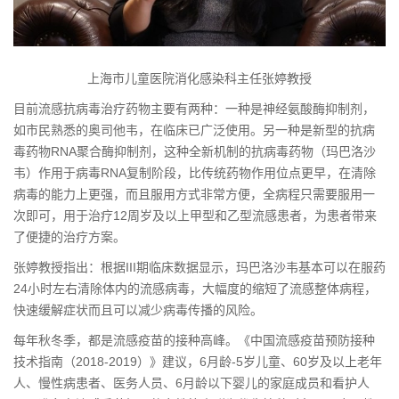
上海市儿童医院消化感染科主任张婷教授
目前
流感抗病毒治疗药物主要有两种：一种是神经氨酸酶抑制剂，
如市民熟悉的奥司他韦，在临床已广泛使用。另一种是新型的抗病
毒药物RNA聚合酶抑制剂，这种全新机制的抗病毒药物（玛巴洛沙
韦）作用于病毒RNA复制阶段，比传统药物作用位点更早，在清除
病毒的能力上更强，而且服用方式非常方便，全病程只需要服用一
次即可，用于治疗12周岁及以上甲型和乙型流感患者，为患者带来
了便捷的治疗方案。
张婷教授指出：根据III期临床数据显示，玛巴洛沙韦基本可以在服药
24小时左右清除体内的流感病毒，大幅度的缩短了流感整体病程，
快速缓解症状而且可以减少病毒传播的风险。
每年秋冬季，都是流感疫苗的接种高峰。《中国流感疫苗预防接种
技术指南（2018-2019）》建议，6月龄-5岁儿童、60岁及以上老年
人、慢性病患者、医务人员、6月龄以下婴儿的家庭成员和看护人