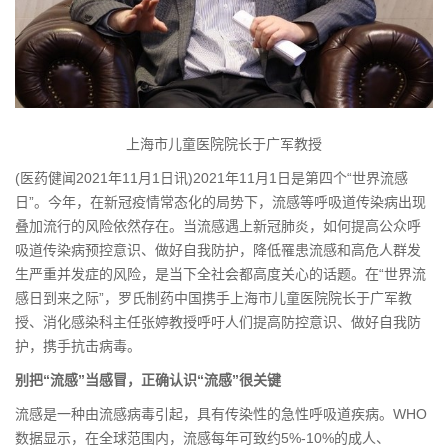
上海市儿童医院院长于广军教授
(医药健闻2021年11月1日讯)2021年11月1日是第四个“世界流感
日”。今年，在新冠疫情常态化的局势下，流感等呼吸道传染病出现
叠加流行的风险依然存在。当流感遇上新冠肺炎，如何提高公众呼
吸道传染病预控意识、做好自我防护，降低罹患流感和高危人群发
生严重并发症的风险，是当下全社会都高度关心的话题。
在“世界流
感日到来之际”，
罗氏制药中国携手上海市儿童医院院长于广军教
授、消化感染科主任张婷教授呼吁人们提高防控意识、做好自我防
护，携手抗击病毒。
别把
“
流感
”
当感冒，正确认识
“
流感
”
很关键
流感是一种由流感病毒引起，具有传染性的急性呼吸道疾病。WHO
数据显示，在全球范围内，流感每年可致约5%-10%的成人、