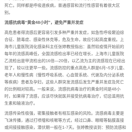
死亡。同样都是呼吸道疾病，普通感冒和流行性感冒有着很大区
别。
流感抗病毒
“
黄金
48
小时
”
，避免严重并发症
高危患者得流感后更容易引发多种严重并发症，如急性呼吸窘迫综
合征、脓毒症、感染性休克等，危及生命，故应引起高度重视。上
海市儿童医院消化感染科主任张婷教授指出：虽然较疫情开始前的
每年的流感高峰低，全国流感检出率已经在增长，上海市儿童医院
乙流检出是甲流检出的16倍—20倍，以乙流为主的流感现在已经出
现了，较以往更早一些。流感防控的重点高危人群是6月~5岁儿童、
老年人和慢性病（慢性呼吸系统、心血管系统、代谢及内分泌系统
等疾病）患者及孕妇，这些人群突发流感后发生严重并发症及死亡
的比例相对较高。一般来说，流感抗病毒治疗的黄金时间是48小
时，如果得了流感，应该尽快就医并接受抗病毒治疗，切忌滥用抗
生素和输液治疗。
流感传染性极强，密集接触者有相互感染的风险。流感病毒主要是
飞沫传播，通过打喷嚏和咳嗽等方式，经过口鼻、眼睛等黏膜直接
或间接接触感染，潜伏期一般在1-7天。张婷教授谈到：预防流感和